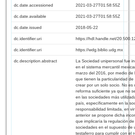
dc.date.accessioned
2021-03-27T01:58:55Z
dc.date.available
2021-03-27T01:58:55Z
dc.date.issued
2018-05-22
dc.identifier.uri
https://hdl.handle.net/20.500
dc.identifier.uri
https://wdg.biblio.udg.mx
dc.description.abstract
La Sociedad unipersonal fue i
en el sistema mercantil mexica
marzo del 2016, por medio de 
que tienen la particularidad d
crear por un solo socio. No es
reforma suficiente ya que no s
en las sociedades más utilizad
país, específicamente en la so
responsabilidad limitada, en vir
anterior se propone dicha inco
que implicaría la regulación de
sociedades en el supuesto de 
testaferro para cumplir con el r