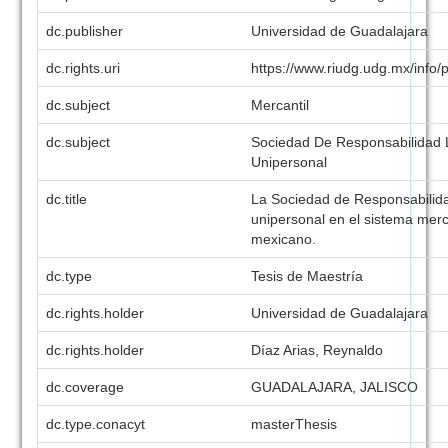
dc.publisher
Universidad de Guadalajara
dc.rights.uri
https://www.riudg.udg.mx/info/po
dc.subject
Mercantil
dc.subject
Sociedad De Responsabilidad 
Unipersonal
dc.title
La Sociedad de Responsabilid
unipersonal en el sistema merc
mexicano.
dc.type
Tesis de Maestría
dc.rights.holder
Universidad de Guadalajara
dc.rights.holder
Díaz Arias, Reynaldo
dc.coverage
GUADALAJARA, JALISCO
dc.type.conacyt
masterThesis