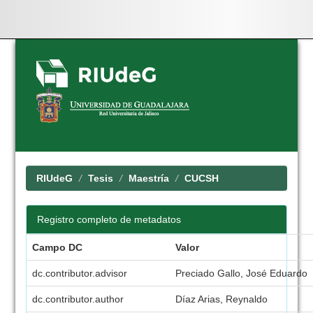
Skip
navigation
RIUdeG
Tesis
Maestría
CUCSH
Registro completo de metadatos
Campo DC
Valor
dc.contributor.advisor
Preciado Gallo, José Eduardo
dc.contributor.author
Díaz Arias, Reynaldo