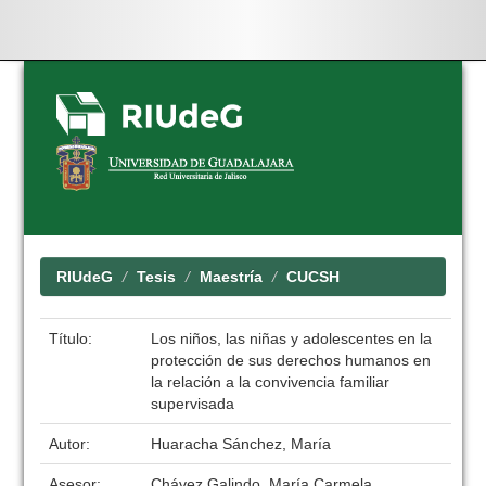
Skip
navigation
RIUdeG
Tesis
Maestría
CUCSH
Título:
Los niños, las niñas y adolescentes en la
protección de sus derechos humanos en
la relación a la convivencia familiar
supervisada
Autor:
Huaracha Sánchez, María
Asesor:
Chávez Galindo, María Carmela