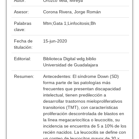
Autor:
Orozco Vela, Mireya
Asesor:
Corona Rivera, Jorge Román
Palabras
Mtm;Gata 1;Linfocitosis;Bh
clave:
Fecha de
15-jun-2020
titulación:
Editorial:
Biblioteca Digital wdg.biblio
Universidad de Guadalajara
Resumen:
Antecedentes: El síndrome Down (SD)
forma parte de las patologías más
frecuentes que presentan discapacidad
intelectual, tienen predilección a
desarrollar trastornos mieloproliferativos
transitorios (TMT), con características
proliferación descontrolada de blastos en
la línea megacariocítica o leucocitis, su
incidencia se encuentra de 5 a 10% de los
recién nacidos. La leucocitis se define con
un conteo de leucocítos mayor de 30 x