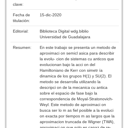
clave:
Fecha de
15-dic-2020
titulación:
Editorial:
Biblioteca Digital wdg.biblio
Universidad de Guadalajara
Resumen:
En este trabajo se presenta un metodo de
aproximaci on semicl asica para describir
la evolu- cion de sistemas cu anticos que
evolucionan bajo la acci on del
Hamiltoniano de Kerr con simetr ía
dinamica de los grupos H(1) y SU(2). El
metodo se desarrolla utilizando la
descripci on de la mecanica cu antica
sobre el espacio de fase bajo la
correspondencia de Moyal-Stratonovich-
Weyl. Este metodo de aproximaci on
busca ser lo m as fiel posible a la evoluci
on exacta por tiempos m as largos que la
aproximacion truncada de Wigner (TWA),
aproximaci on que solo es capaz de re-