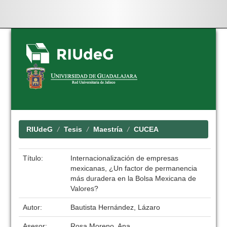
Skip
navigation
RIUdeG
Tesis
Maestría
CUCEA
Título:
Internacionalización de empresas
mexicanas, ¿Un factor de permanencia
más duradera en la Bolsa Mexicana de
Valores?
Autor:
Bautista Hernández, Lázaro
Asesor:
Rosa Moreno, Ana