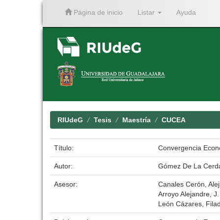
Página de inicio
Listar
Ayuda
Skip
navigation
RIUdeG
Tesis
Maestría
CUCEA
Título:
Convergencia Econó
Autor:
Gómez De La Cerda
Asesor:
Canales Cerón, Ale
Arroyo Alejandre, J
León Cázares, Filad