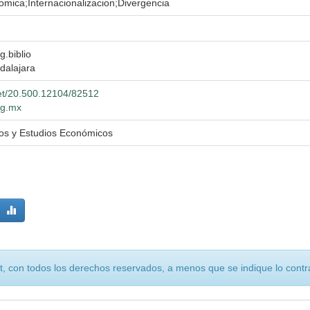
mica;Internacionalizacion;Divergencia
g.biblio
dalajara
net/20.500.12104/82512
dg.mx
os y Estudios Económicos
, con todos los derechos reservados, a menos que se indique lo contra