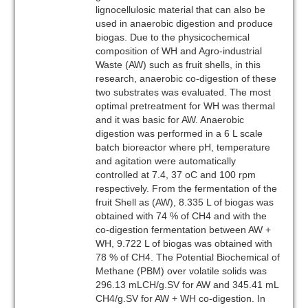
lignocellulosic material that can also be
used in anaerobic digestion and produce
biogas. Due to the physicochemical
composition of WH and Agro-industrial
Waste (AW) such as fruit shells, in this
research, anaerobic co-digestion of these
two substrates was evaluated. The most
optimal pretreatment for WH was thermal
and it was basic for AW. Anaerobic
digestion was performed in a 6 L scale
batch bioreactor where pH, temperature
and agitation were automatically
controlled at 7.4, 37 oC and 100 rpm
respectively. From the fermentation of the
fruit Shell as (AW), 8.335 L of biogas was
obtained with 74 % of CH4 and with the
co-digestion fermentation between AW +
WH, 9.722 L of biogas was obtained with
78 % of CH4. The Potential Biochemical of
Methane (PBM) over volatile solids was
296.13 mLCH/g.SV for AW and 345.41 mL
CH4/g.SV for AW + WH co-digestion. In