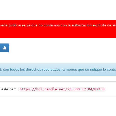
puede publicarse ya que no contamos con la autorización explícita de s
, con todos los derechos reservados, a menos que se indique lo contra
r este ítem:
https://hdl.handle.net/20.500.12104/82453