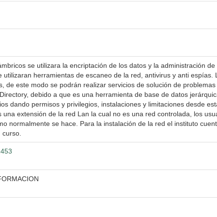
bricos se utilizara la encriptación de los datos y la administración d
 utilizaran herramientas de escaneo de la red, antivirus y anti espías. 
, de este modo se podrán realizar servicios de solución de problemas
 Directory, debido a que es una herramienta de base de datos jerárqui
os dando permisos y privilegios, instalaciones y limitaciones desde es
s una extensión de la red Lan la cual no es una red controlada, los us
o normalmente se hace. Para la instalación de la red el instituto cuen
n curso.
2453
NFORMACION