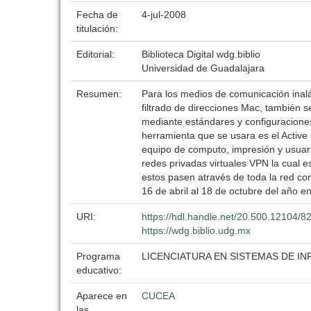
Fecha de
4-jul-2008
titulación:
Editorial:
Biblioteca Digital wdg.biblio
Universidad de Guadalajara
Resumen:
Para los medios de comunicación inalám
filtrado de direcciones Mac, también se
mediante estándares y configuraciones
herramienta que se usara es el Active
equipo de computo, impresión y usuari
redes privadas virtuales VPN la cual e
estos pasen através de toda la red com
16 de abril al 18 de octubre del año e
URI:
https://hdl.handle.net/20.500.12104/8
https://wdg.biblio.udg.mx
Programa
LICENCIATURA EN SISTEMAS DE I
educativo:
Aparece en
CUCEA
las