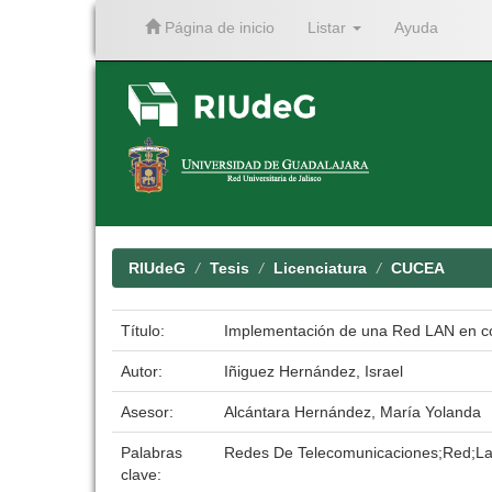
Página de inicio
Listar
Ayuda
Skip
navigation
RIUdeG
Tesis
Licenciatura
CUCEA
Título:
Implementación de una Red LAN en con
Autor:
Iñiguez Hernández, Israel
Asesor:
Alcántara Hernández, María Yolanda
Palabras
Redes De Telecomunicaciones;Red;La
clave: