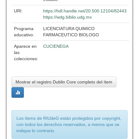
URI:
https://hdl.handle.net/20.500.12104/82443
https://wdg.biblio.udg.mx
Programa
LICENCIATURA QUIMICO
educativo:
FARMACEUTICO BIOLOGO
Aparece en
CUCIENEGA
las
colecciones:
Mostrar el registro Dublin Core completo del ítem
Los ítems de RIUdeG están protegidos por copyright,
con todos los derechos reservados, a menos que se
indique lo contrario.