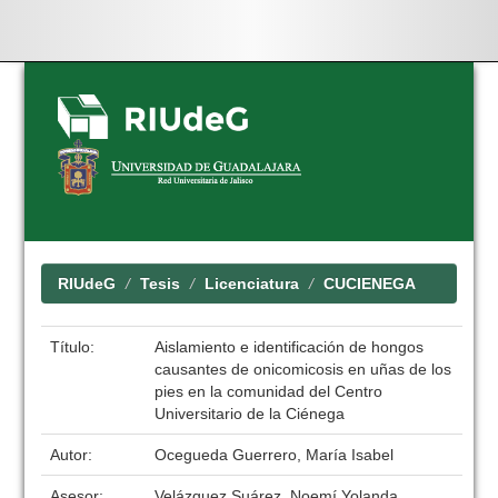
Skip
navigation
RIUdeG
Tesis
Licenciatura
CUCIENEGA
Título:
Aislamiento e identificación de hongos
causantes de onicomicosis en uñas de los
pies en la comunidad del Centro
Universitario de la Ciénega
Autor:
Ocegueda Guerrero, María Isabel
Asesor:
Velázquez Suárez, Noemí Yolanda