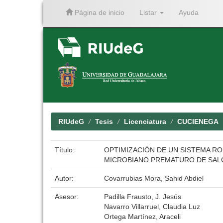
Página de inicio
Listar
Ayuda
Skip
navigation
RIUdeG
Tesis
Licenciatura
CUCIENEGA
Título:
OPTIMIZACIÓN DE UN SISTEMA R
MICROBIANO PREMATURO DE SALC
Autor:
Covarrubias Mora, Sahid Abdiel
Asesor:
Padilla Frausto, J. Jesús
Navarro Villarruel, Claudia Luz
Ortega Martínez, Araceli