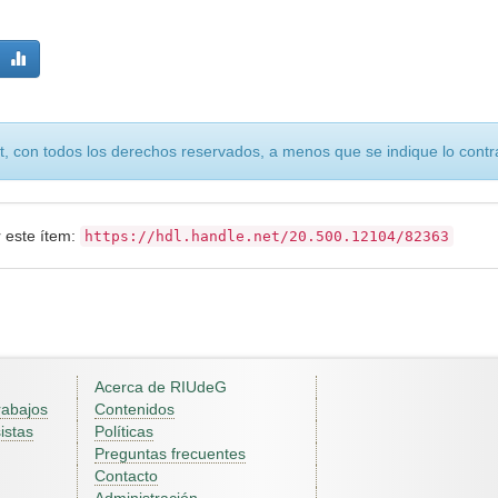
, con todos los derechos reservados, a menos que se indique lo contra
r este ítem:
https://hdl.handle.net/20.500.12104/82363
Acerca de RIUdeG
rabajos
Contenidos
istas
Políticas
Preguntas frecuentes
Contacto