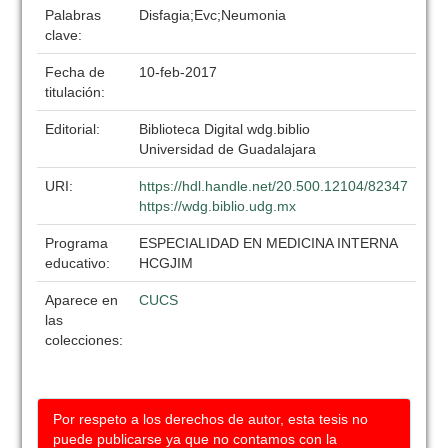
Palabras
Disfagia;Evc;Neumonia
clave:
Fecha de
10-feb-2017
titulación:
Editorial:
Biblioteca Digital wdg.biblio
Universidad de Guadalajara
URI:
https://hdl.handle.net/20.500.12104/82347
https://wdg.biblio.udg.mx
Programa
ESPECIALIDAD EN MEDICINA INTERNA
educativo:
HCGJIM
Aparece en
CUCS
las
colecciones:
Por respeto a los derechos de autor, esta tesis no
puede publicarse ya que no contamos con la