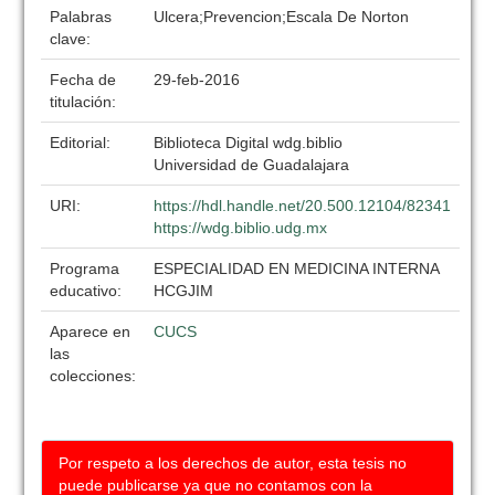
Palabras
Ulcera;Prevencion;Escala De Norton
clave:
Fecha de
29-feb-2016
titulación:
Editorial:
Biblioteca Digital wdg.biblio
Universidad de Guadalajara
URI:
https://hdl.handle.net/20.500.12104/82341
https://wdg.biblio.udg.mx
Programa
ESPECIALIDAD EN MEDICINA INTERNA
educativo:
HCGJIM
Aparece en
CUCS
las
colecciones:
Por respeto a los derechos de autor, esta tesis no
puede publicarse ya que no contamos con la