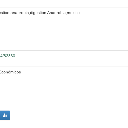
stion;anaerobia;digestion Anaerobia;mexico
104/82330
 Económicos