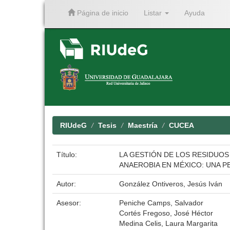
Página de inicio
Listar
Ayuda
Skip
navigation
RIUdeG
Tesis
Maestría
CUCEA
Título:
LA GESTIÓN DE LOS RESIDUOS
ANAEROBIA EN MÉXICO: UNA P
Autor:
González Ontiveros, Jesús Iván
Asesor:
Peniche Camps, Salvador
Cortés Fregoso, José Héctor
Medina Celis, Laura Margarita