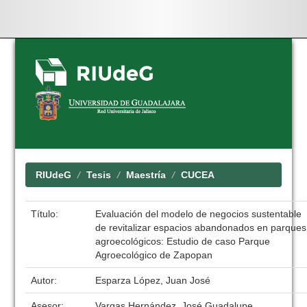
Skip
navigation
RIUdeG
Tesis
Maestría
CUCEA
Título:
Evaluación del modelo de negocios sustentable
de revitalizar espacios abandonados en parques
agroecológicos: Estudio de caso Parque
Agroecológico de Zapopan
Autor:
Esparza López, Juan José
Asesor:
Vargas Hernández, José Guadalupe