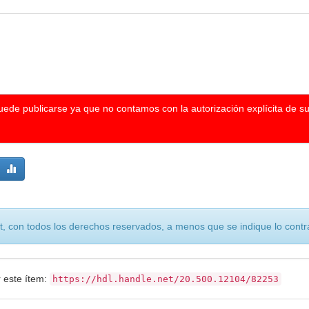
puede publicarse ya que no contamos con la autorización explícita de s
, con todos los derechos reservados, a menos que se indique lo contra
r este ítem:
https://hdl.handle.net/20.500.12104/82253