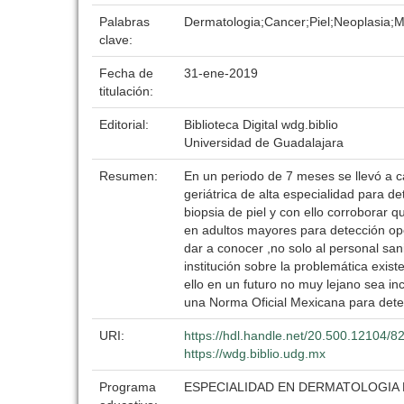
Palabras
Dermatologia;Cancer;Piel;Neoplasia
clave:
Fecha de
31-ene-2019
titulación:
Editorial:
Biblioteca Digital wdg.biblio
Universidad de Guadalajara
Resumen:
En un periodo de 7 meses se llevó a c
geriátrica de alta especialidad para d
biopsia de piel y con ello corroborar
en adultos mayores para detección opo
dar a conocer ,no solo al personal sani
institución sobre la problemática exis
ello en un futuro no muy lejano sea i
una Norma Oficial Mexicana para detec
URI:
https://hdl.handle.net/20.500.12104/8
https://wdg.biblio.udg.mx
Programa
ESPECIALIDAD EN DERMATOLOGIA