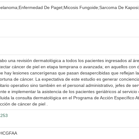
;Melanoma;Enfermedad De Paget;Micosis Fungoide;Sarcoma De Kaposi;
abo una revisión dermatológica a todos los pacientes ingresados al áre
etectar cáncer de piel en etapa temprana o avanzada; en aquellos con 
 que hay lesiones cancerígenas que pasan desapercibidas que reflejan l
rtuna de cáncer. La expectativa de este estudio es generar concienci
tario operativo sino también en el personal administrativo, jefes de ser
tente e implementar la asistencia de los pacientes geriátricos al serv
ncluida la consulta dermatológica en el Programa de Acción Específico 
ción de cáncer de piel .
2253
 HCGFAA