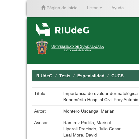
Página de inicio
Listar
Ayuda
Skip
navigation
RIUdeG
Tesis
Especialidad
CUCS
Título:
Importancia de evaluar dermatológica 
Benemérito Hospital Civil Fray Antonio
Autor:
Montero Uscanga, Marian
Asesor:
Ramirez Padilla, Marisol
Liparoli Preciado, Julio Cesar
Leal Mora, David