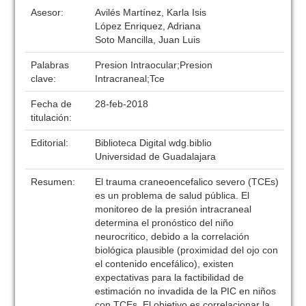
Asesor:
Avilés Martínez, Karla Isis
López Enriquez, Adriana
Soto Mancilla, Juan Luis
Palabras
Presion Intraocular;Presion
clave:
Intracraneal;Tce
Fecha de
28-feb-2018
titulación:
Editorial:
Biblioteca Digital wdg.biblio
Universidad de Guadalajara
Resumen:
El trauma craneoencefalico severo (TCEs)
es un problema de salud pública. El
monitoreo de la presión intracraneal
determina el pronóstico del niño
neurocritico, debido a la correlación
biológica plausible (proximidad del ojo con
el contenido encefálico), existen
expectativas para la factibilidad de
estimación no invadida de la PIC en niños
con TCEs. El objetivo es correlacionar la