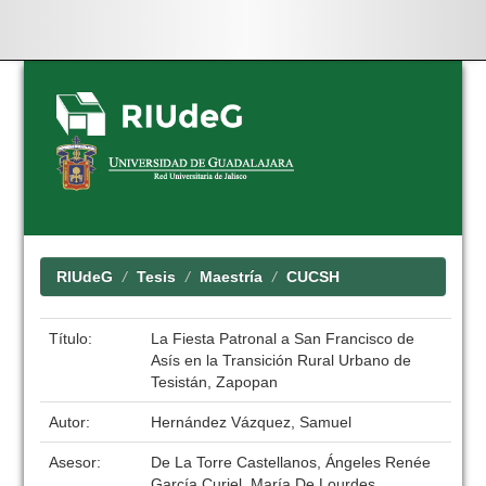
Skip
navigation
RIUdeG
Tesis
Maestría
CUCSH
Título:
La Fiesta Patronal a San Francisco de
Asís en la Transición Rural Urbano de
Tesistán, Zapopan
Autor:
Hernández Vázquez, Samuel
Asesor:
De La Torre Castellanos, Ángeles Renée
García Curiel, María De Lourdes