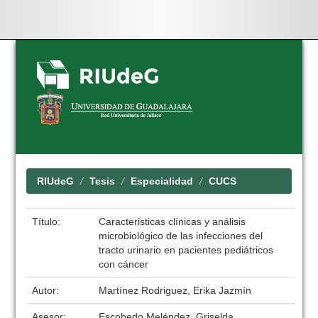
Skip
navigation
RIUdeG
Tesis
Especialidad
CUCS
Título:
Caracteristicas clínicas y análisis
microbiológico de las infecciones del
tracto urinario en pacientes pediátricos
con cáncer
Autor:
Martínez Rodriguez, Erika Jazmín
Asesor:
Escobedo Meléndez, Griselda