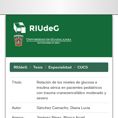
Skip
navigation
RIUdeG
Tesis
Especialidad
CUCS
Título:
Relación de los niveles de glucosa e
insulina sérica en pacientes pediátricos
con trauma craneoencefálico moderado y
severo
Autor:
Sánchez Camacho, Diana Lucia
Asesor:
Jiménez Pérez, Blanca Arceli