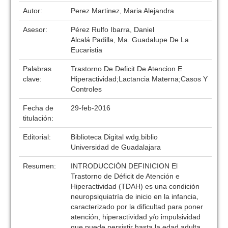
Autor:
Perez Martinez, Maria Alejandra
Asesor:
Pérez Rulfo Ibarra, Daniel
Alcalá Padilla, Ma. Guadalupe De La
Eucaristia
Palabras
Trastorno De Deficit De Atencion E
clave:
Hiperactividad;Lactancia Materna;Casos Y
Controles
Fecha de
29-feb-2016
titulación:
Editorial:
Biblioteca Digital wdg.biblio
Universidad de Guadalajara
Resumen:
INTRODUCCIÓN DEFINICION El
Trastorno de Déficit de Atención e
Hiperactividad (TDAH) es una condición
neuropsiquiatría de inicio en la infancia,
caracterizado por la dificultad para poner
atención, hiperactividad y/o impulsividad
que puede persistir hasta la edad adulta,