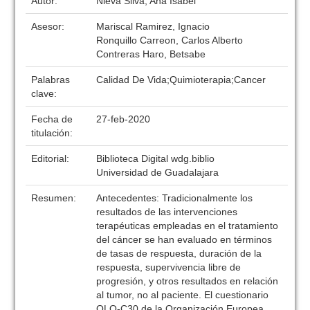
Autor:
Nieva Silva, Ana Isabel
Asesor:
Mariscal Ramirez, Ignacio
Ronquillo Carreon, Carlos Alberto
Contreras Haro, Betsabe
Palabras
Calidad De Vida;Quimioterapia;Cancer
clave:
Fecha de
27-feb-2020
titulación:
Editorial:
Biblioteca Digital wdg.biblio
Universidad de Guadalajara
Resumen:
Antecedentes: Tradicionalmente los
resultados de las intervenciones
terapéuticas empleadas en el tratamiento
del cáncer se han evaluado en términos
de tasas de respuesta, duración de la
respuesta, supervivencia libre de
progresión, y otros resultados en relación
al tumor, no al paciente. El cuestionario
QLQ-C30 de la Organización Europea