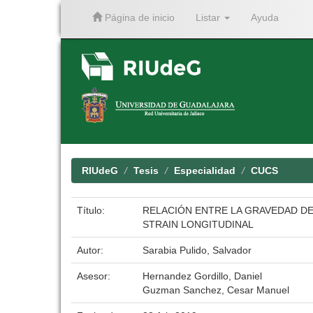
Página de inicio
Listar
Ayuda
Skip
navigation
RIUdeG
Tesis
Especialidad
CUCS
Título:
RELACIÓN ENTRE LA GRAVEDAD DE 
STRAIN LONGITUDINAL
Autor:
Sarabia Pulido, Salvador
Asesor:
Hernandez Gordillo, Daniel
Guzman Sanchez, Cesar Manuel