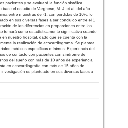
os pacientes y se evaluará la función sistólica
 base el estudio de Varghese, M. J. et al. del año
nima entre muestras de -1, con pérdidas de 10%, lo
eado en sus diversas fases a ser concluido entre el 1
aración de las diferencias en proporciones entre los
a se tomará como estadísticamente significativa cuando
ble en nuestro hospital, dado que se cuenta con la
iormente la realización de ecocardiograma. Se plantea
eriales médicos específicos mínimos. Experiencia del
años de contacto con pacientes con síndrome de
ornos del sueño con más de 10 años de experiencia
lista en ecocardiografía con más de 15 años de
de investigación es planteado en sus diversas fases a