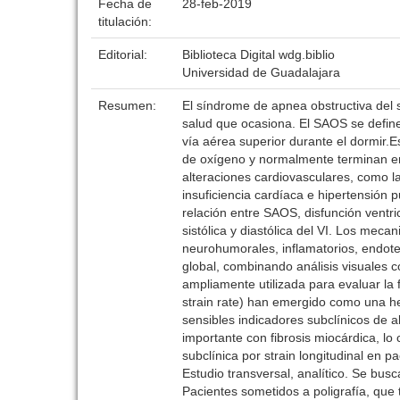
Fecha de
28-feb-2019
titulación:
Editorial:
Biblioteca Digital wdg.biblio
Universidad de Guadalajara
Resumen:
El síndrome de apnea obstructiva del 
salud que ocasiona. El SAOS se define
vía aérea superior durante el dormir.
de oxígeno y normalmente terminan e
alteraciones cardiovasculares, como la
insuficiencia cardíaca e hipertensión
relación entre SAOS, disfunción ventri
sistólica y diastólica del VI. Los mec
neurohumorales, inflamatorios, endoteli
global, combinando análisis visuales
ampliamente utilizada para evaluar la 
strain rate) han emergido como una he
sensibles indicadores subclínicos de 
importante con fibrosis miocárdica, lo
subclínica por strain longitudinal en 
Estudio transversal, analítico. Se busca
Pacientes sometidos a poligrafía, que