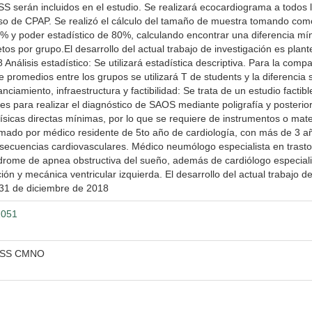
SS serán incluidos en el estudio. Se realizará ecocardiograma a todos l
uso de CPAP. Se realizó el cálculo del tamaño de muestra tomando como
5% y poder estadístico de 80%, calculando encontrar una diferencia mí
os por grupo.El desarrollo del actual trabajo de investigación es plant
nálisis estadístico: Se utilizará estadística descriptiva. Para la comp
de promedios entre los grupos se utilizará T de students y la diferenci
anciamiento, infraestructura y factibilidad: Se trata de un estudio facti
bles para realizar el diagnóstico de SAOS mediante poligrafía y poster
físicas directas mínimas, por lo que se requiere de instrumentos o mat
ormado por médico residente de 5to año de cardiología, con más de 3 
nsecuencias cardiovasculares. Médico neumólogo especialista en trast
índrome de apnea obstructiva del sueño, además de cardiólogo especia
ión y mecánica ventricular izquierda. El desarrollo del actual trabajo 
l 31 de diciembre de 2018
2051
MSS CMNO