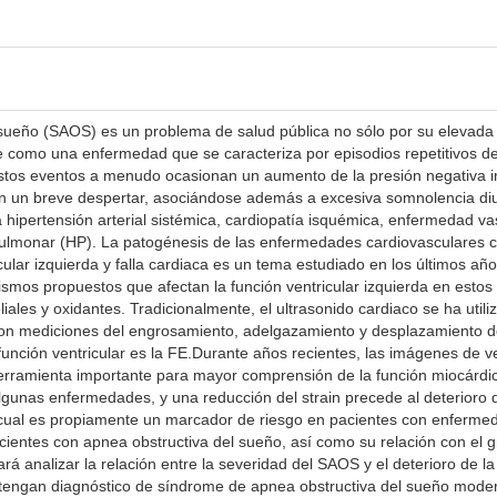
sueño (SAOS) es un problema de salud pública no sólo por su elevada p
 como una enfermedad que se caracteriza por episodios repetitivos de 
Estos eventos a menudo ocasionan un aumento de la presión negativa in
n un breve despertar, asociándose además a excesiva somnolencia di
 hipertensión arterial sistémica, cardiopatía isquémica, enfermedad vas
 pulmonar (HP). La patogénesis de las enfermedades cardiovasculares 
cular izquierda y falla cardiaca es un tema estudiado en los últimos a
anismos propuestos que afectan la función ventricular izquierda en esto
ales y oxidantes. Tradicionalmente, el ultrasonido cardiaco se ha utiliz
 con mediciones del engrosamiento, adelgazamiento y desplazamiento 
función ventricular es la FE.Durante años recientes, las imágenes de v
rramienta importante para mayor comprensión de la función miocárdica
algunas enfermedades, y una reducción del strain precede al deterioro 
 cual es propiamente un marcador de riesgo en pacientes con enfermedad
pacientes con apnea obstructiva del sueño, así como su relación con el
rá analizar la relación entre la severidad del SAOS y el deterioro de la 
 tengan diagnóstico de síndrome de apnea obstructiva del sueño moder