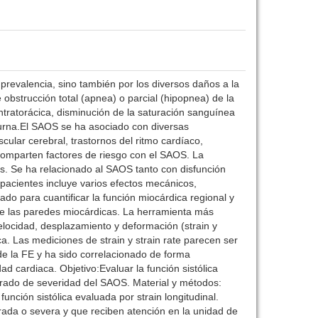
revalencia, sino también por los diversos daños a la
obstrucción total (apnea) o parcial (hipopnea) de la
tratorácica, disminución de la saturación sanguínea
urna.El SAOS se ha asociado con diversas
cular cerebral, trastornos del ritmo cardíaco,
comparten factores de riesgo con el SAOS. La
ños. Se ha relacionado al SAOS tanto con disfunción
s pacientes incluye varios efectos mecánicos,
ado para cuantificar la función miocárdica regional y
de las paredes miocárdicas. La herramienta más
elocidad, desplazamiento y deformación (strain y
. Las mediciones de strain y strain rate parecen ser
de la FE y ha sido correlacionado de forma
 cardiaca. Objetivo:Evaluar la función sistólica
 grado de severidad del SAOS. Material y métodos:
función sistólica evaluada por strain longitudinal.
ada o severa y que reciben atención en la unidad de