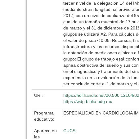
tercer nivel de la delegación 14 del IM
mediante strain longitudinal previo a 
2017, con un nivel de confianza del 9
cual da un tamaño muestral de 17 sujet
de marzo y el 31 de diciembre de 2018 A
grupos se utilizará X2. Para cálculos 
el valor de p sea < 0.05. Recursos, fin
infraestructura y los recursos disponi
la obtención de mediciones clínicas o 
grupo: El grupo de trabajo está conf
apnea obstructiva del sueño y sus co
en el diagnóstico y tratamiento del s
experiencia en la evaluación de la func
ser concluido entre el 1 de marzo y e
URI:
https://hdl.handle.net/20.500.12104/8
https://wdg.biblio.udg.mx
Programa
ESPECIALIDAD EN CARDIOLOGIA I
educativo:
Aparece en
CUCS
las