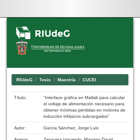
Skip
navigation
RIUdeG
Tesis
Maestría
CUCEI
Título:
“Interface gráfica en Matlab para calcular
el voltaje de alimentación necesario para
obtener mínimas pérdidas en motores de
inducción trifásicos subcargados”
Autor:
García Sánchez, Jorge Luis
Asesor:
Zerquera Izquierdo, Mariano David