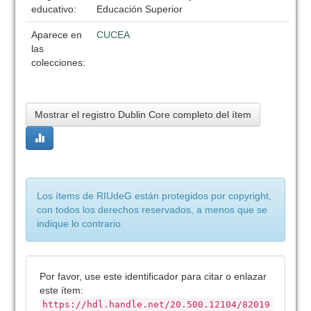
educativo:
Educación Superior
Aparece en
CUCEA
las
colecciones:
Mostrar el registro Dublin Core completo del ítem
Los ítems de RIUdeG están protegidos por copyright,
con todos los derechos reservados, a menos que se
indique lo contrario.
Por favor, use este identificador para citar o enlazar
este ítem:
https://hdl.handle.net/20.500.12104/82019