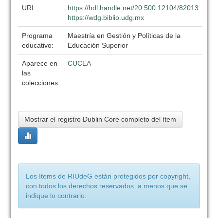
URI:
https://hdl.handle.net/20.500.12104/82013
https://wdg.biblio.udg.mx
Programa
Maestría en Gestión y Políticas de la
educativo:
Educación Superior
Aparece en
CUCEA
las
colecciones:
Mostrar el registro Dublin Core completo del ítem
Los ítems de RIUdeG están protegidos por copyright,
con todos los derechos reservados, a menos que se
indique lo contrario.