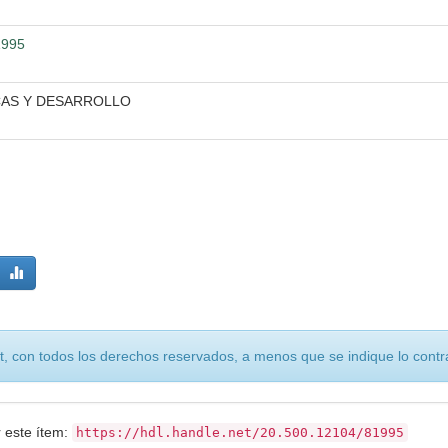
1995
CAS Y DESARROLLO
, con todos los derechos reservados, a menos que se indique lo contra
r este ítem:
https://hdl.handle.net/20.500.12104/81995