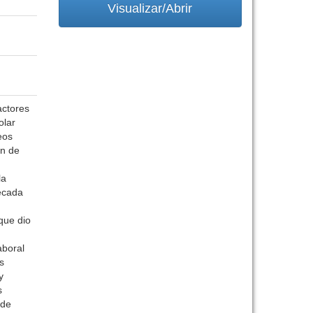
Visualizar/Abrir
actores
olar
eos
in de
la
década
que dio
aboral
s
y
s
 de