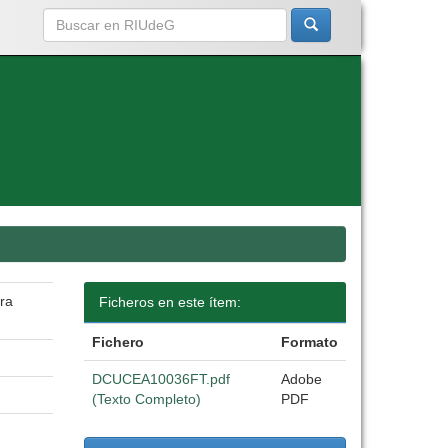
ra
Ficheros en este ítem:
Fichero
Formato
DCUCEA10036FT.pdf
Adobe
(Texto Completo)
PDF