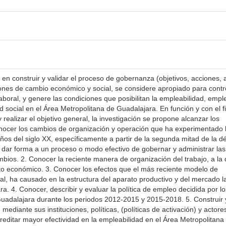
e en construir y validar el proceso de gobernanza (objetivos, acciones, 
iones de cambio económico y social, se considere apropiado para contr
boral, y genere las condiciones que posibilitan la empleabilidad, empl
 social en el Área Metropolitana de Guadalajara. En función y con el f
 realizar el objetivo general, la investigación se propone alcanzar los
Conocer los cambios de organización y operación que ha experimentado 
años del siglo XX, específicamente a partir de la segunda mitad de la 
e dar forma a un proceso o modo efectivo de gobernar y administrar las
os. 2. Conocer la reciente manera de organización del trabajo, a la 
to económico. 3. Conocer los efectos que el más reciente modelo de
ral, ha causado en la estructura del aparato productivo y del mercado l
a. 4. Conocer, describir y evaluar la política de empleo decidida por lo
uadalajara durante los periodos 2012-2015 y 2015-2018. 5. Construir 
ediante sus instituciones, políticas, (políticas de activación) y actore
editar mayor efectividad en la empleabilidad en el Área Metropolitana