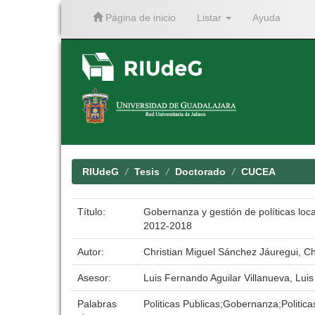
Página de inicio
Listar
Ayuda
Skip
navigation
RIUdeG
Tesis
Doctorado
CUCEA
Título:
Gobernanza y gestión de políticas loc
2012-2018
Autor:
Christian Miguel Sánchez Jáuregui, Ch
Asesor:
Luis Fernando Aguilar Villanueva, Lui
Palabras
Politicas Publicas;Gobernanza;Politic