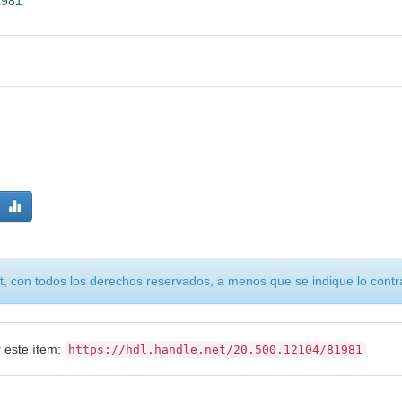
1981
, con todos los derechos reservados, a menos que se indique lo contra
r este ítem:
https://hdl.handle.net/20.500.12104/81981