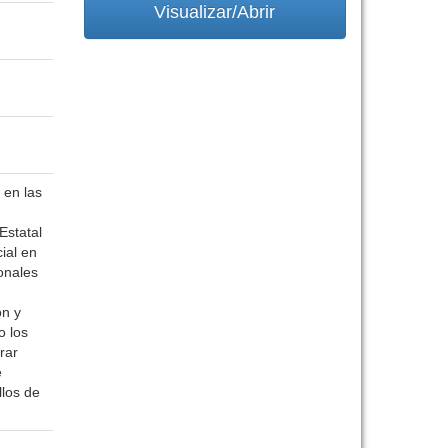
Visualizar/Abrir
 en las
Estatal
ial en
onales
ón y
o los
rar
e
llos de