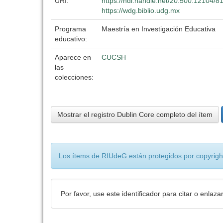
URI:
https://hdl.handle.net/20.500.12104/8
https://wdg.biblio.udg.mx
Programa
Maestría en Investigación Educativa
educativo:
Aparece en
CUCSH
las
colecciones:
Mostrar el registro Dublin Core completo del ítem
Los ítems de RIUdeG están protegidos por copyright
Por favor, use este identificador para citar o enlaza