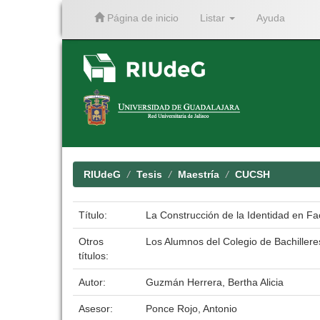
Página de inicio
Listar
Ayuda
Skip
navigation
RIUdeG
Tesis
Maestría
CUCSH
Título:
La Construcción de la Identidad en F
Otros
Los Alumnos del Colegio de Bachilleres
títulos:
Autor:
Guzmán Herrera, Bertha Alicia
Asesor:
Ponce Rojo, Antonio