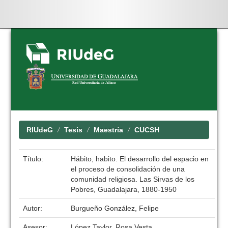
Skip
navigation
RIUdeG
Tesis
Maestría
CUCSH
Título:
Hábito, habito. El desarrollo del espacio en
el proceso de consolidación de una
comunidad religiosa. Las Sirvas de los
Pobres, Guadalajara, 1880-1950
Autor:
Burgueño González, Felipe
Asesor:
López Taylor, Rosa Vesta