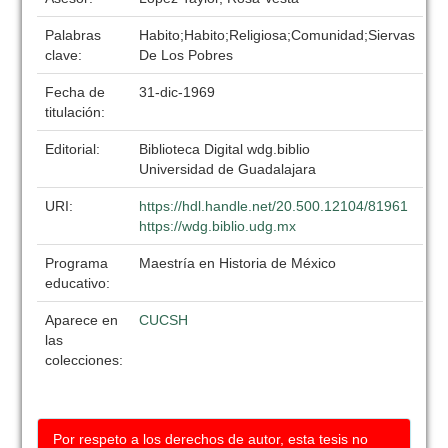
Palabras
Habito;Habito;Religiosa;Comunidad;Siervas
clave:
De Los Pobres
Fecha de
31-dic-1969
titulación:
Editorial:
Biblioteca Digital wdg.biblio
Universidad de Guadalajara
URI:
https://hdl.handle.net/20.500.12104/81961
https://wdg.biblio.udg.mx
Programa
Maestría en Historia de México
educativo:
Aparece en
CUCSH
las
colecciones:
Por respeto a los derechos de autor, esta tesis no