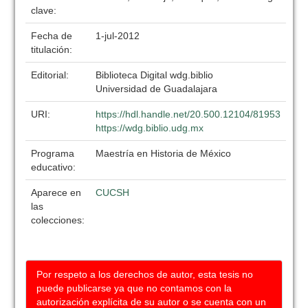
clave:
Fecha de
1-jul-2012
titulación:
Editorial:
Biblioteca Digital wdg.biblio
Universidad de Guadalajara
URI:
https://hdl.handle.net/20.500.12104/81953
https://wdg.biblio.udg.mx
Programa
Maestría en Historia de México
educativo:
Aparece en
CUCSH
las
colecciones:
Por respeto a los derechos de autor, esta tesis no
puede publicarse ya que no contamos con la
autorización explícita de su autor o se cuenta con un