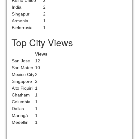
Reino Unido
2
India
2
Singapur
2
Armenia
1
Bielorrusia
1
Top City Views
Views
San Jose
12
San Mateo
10
Mexico City
2
Singapore
2
Alto Piquiri
1
Chatham
1
Columbia
1
Dallas
1
Maringá
1
Medellín
1