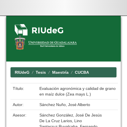
Skip
navigation
RIUdeG
Tesis
Maestría
CUCBA
Título:
Evaluación agronómica y calidad de grano
en maíz dulce (Zea mays L.)
Autor:
Sánchez Nuño, José Alberto
Asesor:
Sánchez González, José De Jesús
De La Cruz Larios, Lino
Santacruz Ruvalcaba, Fernando