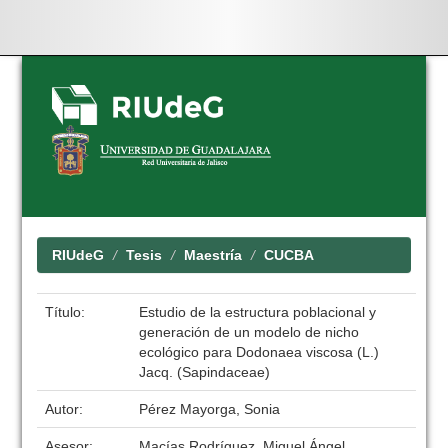
Skip
navigation
RIUdeG
Tesis
Maestría
CUCBA
Título:
Estudio de la estructura poblacional y
generación de un modelo de nicho
ecológico para Dodonaea viscosa (L.)
Jacq. (Sapindaceae)
Autor:
Pérez Mayorga, Sonia
Asesor:
Macías Rodríguez, Miguel Ángel