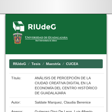
Skip
navigation
RIUdeG
Tesis
Maestría
CUCEA
Título:
ANÁLISIS DE PERCEPCIÓN DE LA
CIUDAD CREATIVA DIGITAL EN LA
ECONOMÍA DEL CENTRO HISTÓRICO
DE GUADALAJARA
Autor:
Saldate Marquez, Claudia Berenice
Asesor:
Gutierrez Diaz De Leon, Luis Alberto