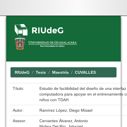
Skip
navigation
RIUdeG
Tesis
Maestría
CUVALLES
Título:
Estudio de factibilidad del diseño de una interfaz
computadora para apoyar en el entrenamiento co
niños con TDAH
Autor:
Ramírez López, Diego Misael
Asesor:
Cervantes Álvarez, Antonio
Molina Del Río, Jahaziel