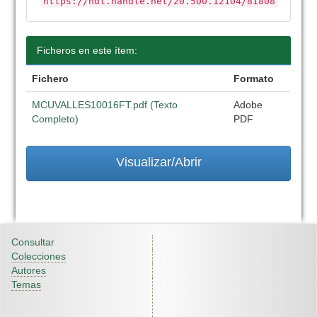
https://hdl.handle.net/20.500.12104/81808
Ficheros en este ítem:
Fichero
Formato
MCUVALLES10016FT.pdf (Texto
Adobe
Completo)
PDF
Visualizar/Abrir
Consultar
Colecciones
Autores
Temas