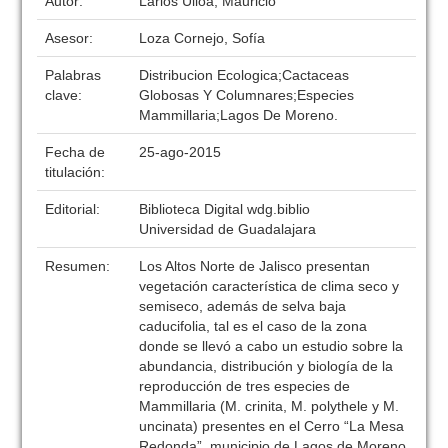
Autor:
Larios Ulloa, Mauricio
Asesor:
Loza Cornejo, Sofía
Palabras
Distribucion Ecologica;Cactaceas
clave:
Globosas Y Columnares;Especies
Mammillaria;Lagos De Moreno.
Fecha de
25-ago-2015
titulación:
Editorial:
Biblioteca Digital wdg.biblio
Universidad de Guadalajara
Resumen:
Los Altos Norte de Jalisco presentan
vegetación característica de clima seco y
semiseco, además de selva baja
caducifolia, tal es el caso de la zona
donde se llevó a cabo un estudio sobre la
abundancia, distribución y biología de la
reproducción de tres especies de
Mammillaria (M. crinita, M. polythele y M.
uncinata) presentes en el Cerro “La Mesa
Redonda”, municipio de Lagos de Moreno