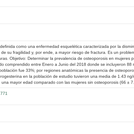
 definida como una enfermedad esquelética caracterizada por la dismin
e su fragilidad y, por ende, a mayor riesgo de fractura. Es un proble
cturas. Objetivo: Determinar la prevalencia de osteoporosis en mujeres
ríodo comprendido entre Enero a Junio del 2018 donde se incluyeron 88
 población fue 33%; por regiones anatómicas la presencia de osteopor
rogesterina en la población de estudio tuvieron una media de 1.43 ng
n una mayor edad comparado con las mujeres sin osteoporosis (66 ± 7.
1771