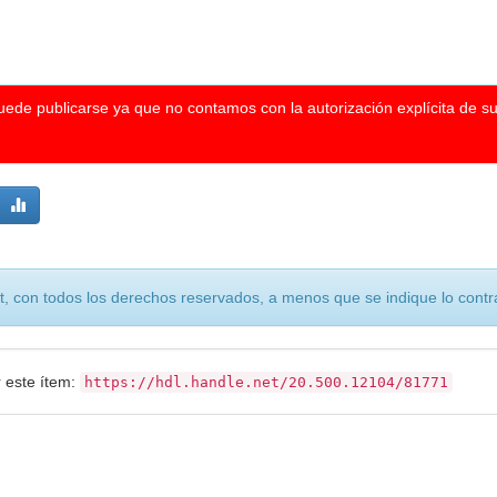
puede publicarse ya que no contamos con la autorización explícita de s
, con todos los derechos reservados, a menos que se indique lo contra
r este ítem:
https://hdl.handle.net/20.500.12104/81771