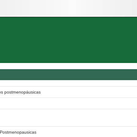
res postmenopáusicas
s Postmenopausicas