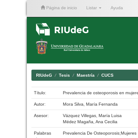
Página de inicio
Listar
Ayuda
Skip
navigation
RIUdeG
Tesis
Maestría
CUCS
Título:
Prevalencia de osteoporosis en muje
Autor:
Mora Silva, María Fernanda
Asesor:
Vázquez Villegas, María Luisa
Médez Magaña, Ana Cecilia
Palabras
Prevalencia De Osteoporosis;Mujere