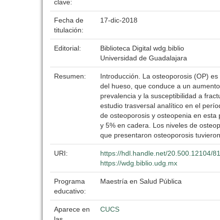
clave:
Fecha de
17-dic-2018
titulación:
Editorial:
Biblioteca Digital wdg.biblio
Universidad de Guadalajara
Resumen:
Introducción. La osteoporosis (OP) es
del hueso, que conduce a un aumento d
prevalencia y la susceptibilidad a fra
estudio trasversal analítico en el pe
de osteoporosis y osteopenia en esta
y 5% en cadera. Los niveles de osteop
que presentaron osteoporosis tuviero
URI:
https://hdl.handle.net/20.500.12104/8
https://wdg.biblio.udg.mx
Programa
Maestría en Salud Pública
educativo:
Aparece en
CUCS
las