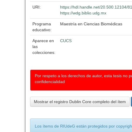
URI:
https://hdl.handle.net/20.500.12104/8
https://wdg.biblio.udg.mx
Programa
Maestría en Ciencias Biomédicas
educativo:
Aparece en
CUCS
las
colecciones:
Por respeto a los derechos de autor, esta tesis no 
confidencialidad
Mostrar el registro Dublin Core completo del ítem
Los ítems de RIUdeG están protegidos por copyright