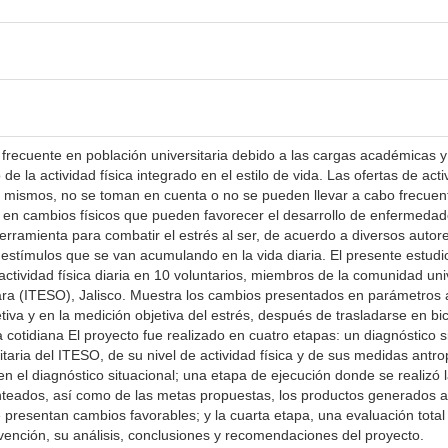
frecuente en población universitaria debido a las cargas académicas 
 de la actividad física integrado en el estilo de vida. Las ofertas de ac
s mismos, no se toman en cuenta o no se pueden llevar a cabo frecuente
 en cambios físicos que pueden favorecer el desarrollo de enfermedades
ramienta para combatir el estrés al ser, de acuerdo a diversos autores
 estímulos que se van acumulando en la vida diaria. El presente estudio
ctividad física diaria en 10 voluntarios, miembros de la comunidad univ
ra (ITESO), Jalisco. Muestra los cambios presentados en parámetros 
etiva y en la medición objetiva del estrés, después de trasladarse en bi
a cotidiana El proyecto fue realizado en cuatro etapas: un diagnóstic
taria del ITESO, de su nivel de actividad física y de sus medidas antr
n el diagnóstico situacional; una etapa de ejecución donde se realizó 
anteados, así como de las metas propuestas, los productos generados a 
e presentan cambios favorables; y la cuarta etapa, una evaluación tota
rvención, su análisis, conclusiones y recomendaciones del proyecto.