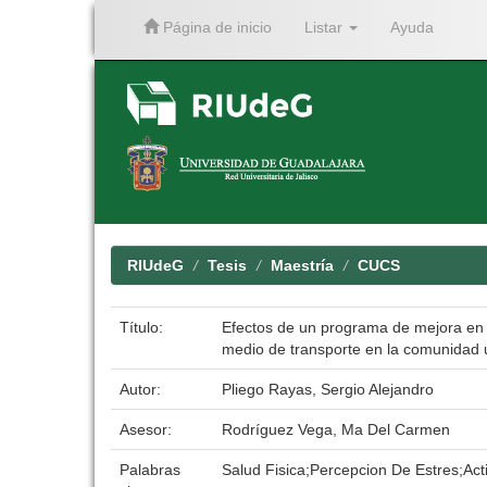
Página de inicio
Listar
Ayuda
Skip
navigation
RIUdeG
Tesis
Maestría
CUCS
Título:
Efectos de un programa de mejora en p
medio de transporte en la comunidad un
Autor:
Pliego Rayas, Sergio Alejandro
Asesor:
Rodríguez Vega, Ma Del Carmen
Palabras
Salud Fisica;Percepcion De Estres;Acti