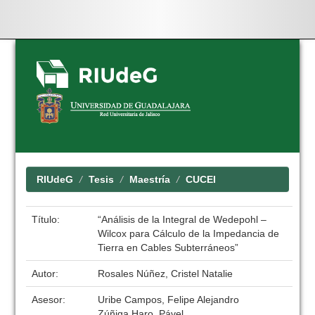
Skip
navigation
RIUdeG
Tesis
Maestría
CUCEI
Título:
“Análisis de la Integral de Wedepohl –
Wilcox para Cálculo de la Impedancia de
Tierra en Cables Subterráneos”
Autor:
Rosales Núñez, Cristel Natalie
Asesor:
Uribe Campos, Felipe Alejandro
Zúñiga Haro, Pável