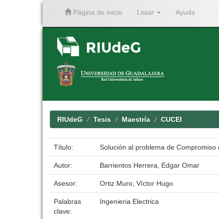
Página de inicio
Listar
Ayuda
Skip
navigation
RIUdeG
Tesis
Maestría
CUCEI
Título:
Solución al problema de Compromiso d
Autor:
Barrientos Herrera, Edgar Omar
Asesor:
Ortiz Muro, Víctor Hugo
Palabras
Ingenieria Electrica
clave: