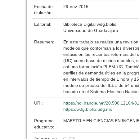
Fecha de
29-nov-2016
titulación:
Editorial:
Biblioteca Digital wdg.biblio
Universidad de Guadalajara
Resumen:
En este trabajo se realiza una revisión
modelos que conforman a los diversos 
énfasis en las recientes reformas del
(UC) como base de dichos modelos, se
así una formulación PLEM-UC. También
perfiles de demanda útiles en la pro
en intervalos de tiempo de 1 hora y 15
modelo de prueba del IEEE de 54 unida
basado en el Sistema Eléctrico Nacion
URI:
https://hdl.handle.net/20.500.12104/8
https://wdg.biblio.udg.mx
Programa
MAESTRIA EN CIENCIAS EN INGENI
educativo:
Aparece en
CUCEI