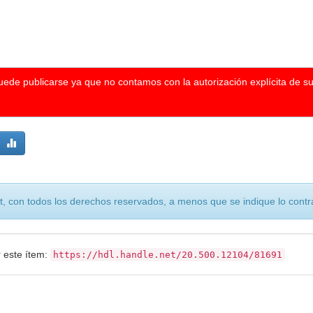
puede publicarse ya que no contamos con la autorización explícita de s
, con todos los derechos reservados, a menos que se indique lo contra
r este ítem:
https://hdl.handle.net/20.500.12104/81691