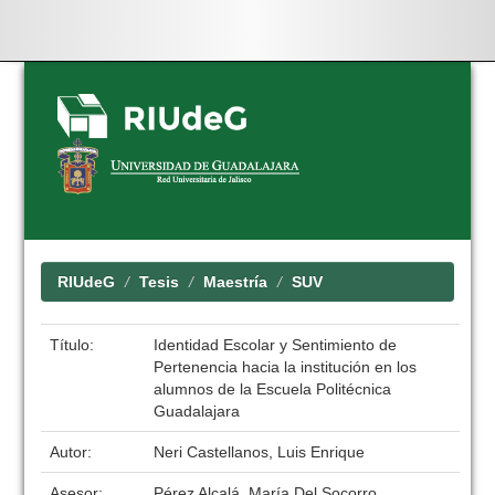
Skip
navigation
RIUdeG
Tesis
Maestría
SUV
Título:
Identidad Escolar y Sentimiento de
Pertenencia hacia la institución en los
alumnos de la Escuela Politécnica
Guadalajara
Autor:
Neri Castellanos, Luis Enrique
Asesor:
Pérez Alcalá, María Del Socorro