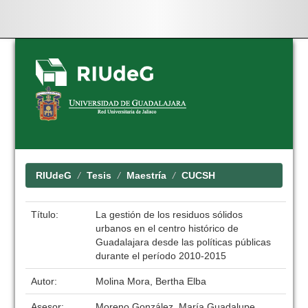
Skip
navigation
RIUdeG
Tesis
Maestría
CUCSH
Título:
La gestión de los residuos sólidos
urbanos en el centro histórico de
Guadalajara desde las políticas públicas
durante el período 2010-2015
Autor:
Molina Mora, Bertha Elba
Asesor:
Moreno González, María Guadalupe