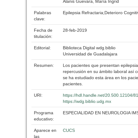
Alanis Guevara, María Ingrid
Palabras
Epilepsia Refractaria;Deterioro Cogniti
clave:
Fecha de
28-feb-2019
titulación:
Editorial:
Biblioteca Digital wdg.biblio
Universidad de Guadalajara
Resumen:
Los pacientes que presentan epilepsia 
repercusión en su ámbito laboral así 
se ha estudiado esta área en los pacien
pacientes.
URI:
https://hdl.handle.net/20.500.12104/8
https://wdg.biblio.udg.mx
Programa
ESPECIALIDAD EN NEUROLOGIA I
educativo:
Aparece en
CUCS
las