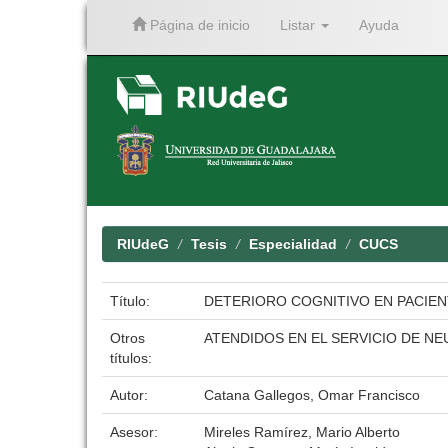
Página de inicio
Listar
Ayuda
Skip
navigation
RIUdeG
Tesis
Especialidad
CUCS
Título:
DETERIORO COGNITIVO EN PACIEN
Otros
ATENDIDOS EN EL SERVICIO DE N
títulos:
Autor:
Catana Gallegos, Omar Francisco
Asesor:
Mireles Ramírez, Mario Alberto