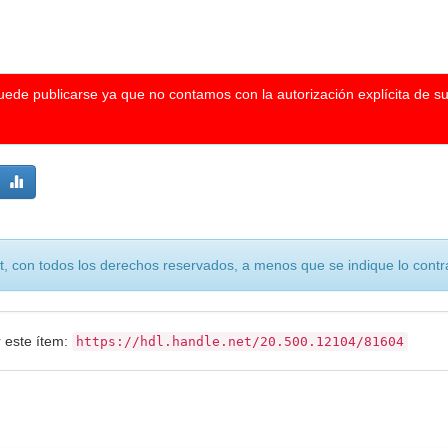
puede publicarse ya que no contamos con la autorización explícita de s
, con todos los derechos reservados, a menos que se indique lo contra
r este ítem:
https://hdl.handle.net/20.500.12104/81604