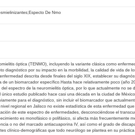
esmielinizantes;Especto De Nmo
romielitis óptica (TENMO), incluyendo la variante clásica como enfer
to diagnóstico por su impacto en la morbilidad, la calidad de vida de l
enfermedad descrita desde finales del siglo XIX, establecer su diagnósti
a de un biomarcador específico.Hasta hace relativamente poco (año 20
 del espectro de la neuromielitis óptica, por lo que actualmente no se
 el único estudio publicado hace casi una década en la ciudad de Méxi
viamente para el diagnóstico, sin incluir el biomarcador que actualment
ivel regional en Jalisco no existe estadística de esta enfermedad que i
ción de este espectro de enfermedades, desconociéndose el transcurso
adecimiento es monofásico o polifásico, si afecta más frecuentemente méd
encia o no del marcado antiacuaporina IV, así como el grado de discap
tes clínico-demográficas que todo neurólogo se plantea en su práctica 