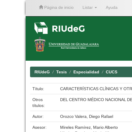
Página de inicio
Listar
Ayuda
Skip
navigation
RIUdeG
Tesis
Especialidad
CUCS
Título:
CARACTERÍSTICAS CLÍNICAS Y OT
Otros
DEL CENTRO MÉDICO NACIONAL DE
títulos:
Autor:
Orozco Valera, Diego Rafael
Asesor:
Mireles Ramírez, Mario Alberto