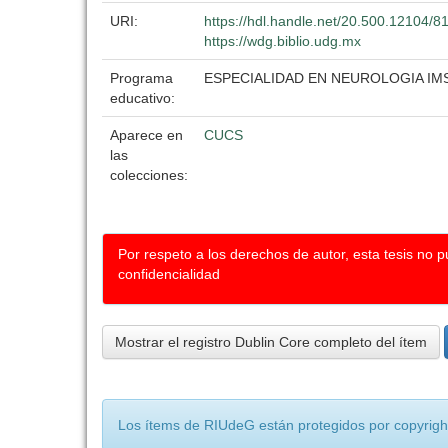
URI:
https://hdl.handle.net/20.500.12104/8
https://wdg.biblio.udg.mx
Programa
ESPECIALIDAD EN NEUROLOGIA I
educativo:
Aparece en
CUCS
las
colecciones:
Por respeto a los derechos de autor, esta tesis no 
confidencialidad
Mostrar el registro Dublin Core completo del ítem
Los ítems de RIUdeG están protegidos por copyright