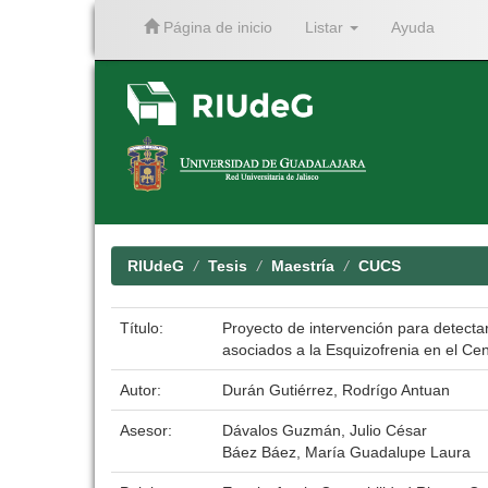
Página de inicio
Listar
Ayuda
Skip
navigation
RIUdeG
Tesis
Maestría
CUCS
Título:
Proyecto de intervención para detectar
asociados a la Esquizofrenia en el Ce
Autor:
Durán Gutiérrez, Rodrígo Antuan
Asesor:
Dávalos Guzmán, Julio César
Báez Báez, María Guadalupe Laura