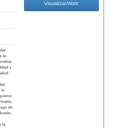
Visualizar/Abrir
ular
e la
erativa
lidad y
Salud
las
 lo
aquismo
nnabis.
esgo de
usión,
r la