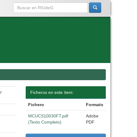
r
Ficheros en este ítem:
Fichero
Formato
MCUCS10030FT.pdf
Adobe
(Texto Completo)
PDF