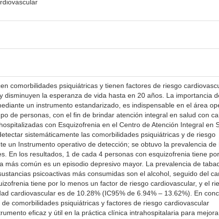
rdiovascular
n comorbilidades psiquiátricas y tienen factores de riesgo cardiovasc
y disminuyen la esperanza de vida hasta en 20 años. La importancia d
ediante un instrumento estandarizado, es indispensable en el área op
upo de personas, con el fin de brindar atención integral en salud con ca
ospitalizadas con Esquizofrenia en el Centro de Atención Integral en 
etectar sistemáticamente las comorbilidades psiquiátricas y de riesgo
e un Instrumento operativo de detección; se obtuvo la prevalencia de 
s. En los resultados, 1 de cada 4 personas con esquizofrenia tiene por
 la más común es un episodio depresivo mayor. La prevalencia de tab
ustancias psicoactivas más consumidas son el alcohol, seguido del ca
ofrenia tiene por lo menos un factor de riesgo cardiovascular, y el ri
d cardiovascular es de 10.28% (IC95% de 6.94% – 13.62%). En concl
de comorbilidades psiquiátricas y factores de riesgo cardiovascular
umento eficaz y útil en la práctica clínica intrahospitalaria para mejora