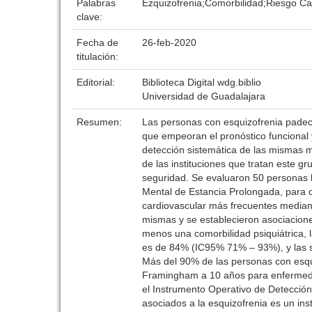
Palabras
Ezquizofrenia;Comorbilidad;Riesgo Ca
clave:
Fecha de
26-feb-2020
titulación:
Editorial:
Biblioteca Digital wdg.biblio
Universidad de Guadalajara
Resumen:
Las personas con esquizofrenia padece
que empeoran el pronóstico funcional 
detección sistemática de las mismas m
de las instituciones que tratan este gr
seguridad. Se evaluaron 50 personas h
Mental de Estancia Prolongada, para d
cardiovascular más frecuentes mediant
mismas y se establecieron asociacione
menos una comorbilidad psiquiátrica,
es de 84% (IC95% 71% – 93%), y las s
Más del 90% de las personas con esquiz
Framingham a 10 años para enfermeda
el Instrumento Operativo de Detección 
asociados a la esquizofrenia es un instr