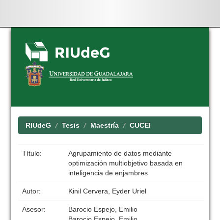
Skip
navigation
RIUdeG
Tesis
Maestría
CUCEI
Título:
Agrupamiento de datos mediante
optimización multiobjetivo basada en
inteligencia de enjambres
Autor:
Kinil Cervera, Eyder Uriel
Asesor:
Barocio Espejo, Emilio
Barocio Espejo, Emilio