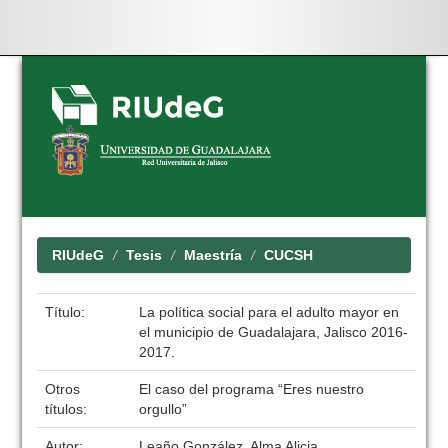
Skip
navigation
RIUdeG
Tesis
Maestría
CUCSH
Título:
La política social para el adulto mayor en
el municipio de Guadalajara, Jalisco 2016-
2017.
Otros
El caso del programa “Eres nuestro
títulos:
orgullo”
Autor:
Leaño González, Alma Alicia