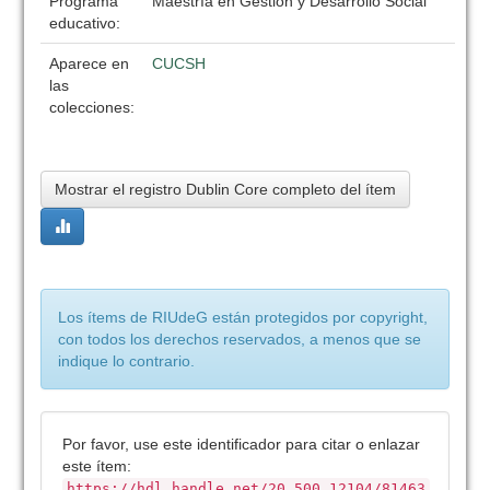
Programa
Maestría en Gestión y Desarrollo Social
educativo:
Aparece en
CUCSH
las
colecciones:
Mostrar el registro Dublin Core completo del ítem
Los ítems de RIUdeG están protegidos por copyright,
con todos los derechos reservados, a menos que se
indique lo contrario.
Por favor, use este identificador para citar o enlazar
este ítem:
https://hdl.handle.net/20.500.12104/81463