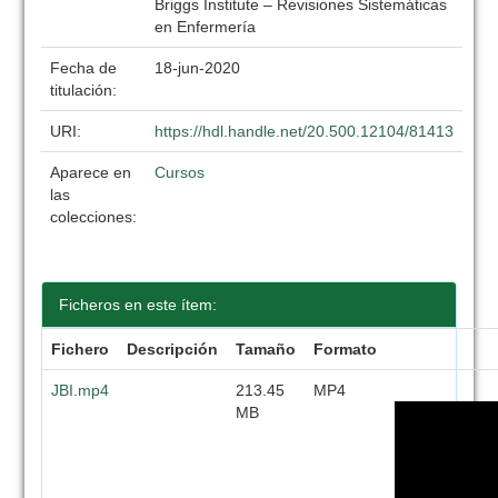
Briggs Institute – Revisiones Sistemáticas
en Enfermería
Fecha de
18-jun-2020
titulación:
URI:
https://hdl.handle.net/20.500.12104/81413
Aparece en
Cursos
las
colecciones:
Ficheros en este ítem:
Fichero
Descripción
Tamaño
Formato
JBI.mp4
213.45
MP4
MB