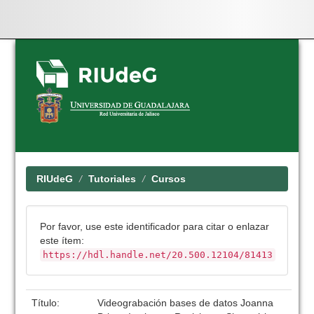
Skip
navigation
RIUdeG
Tutoriales
Cursos
Por favor, use este identificador para citar o enlazar
este ítem:
https://hdl.handle.net/20.500.12104/81413
Título:
Videograbación bases de datos Joanna