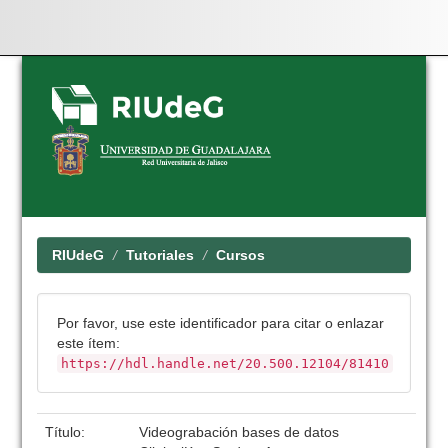
Skip
navigation
RIUdeG
Tutoriales
Cursos
Por favor, use este identificador para citar o enlazar
este ítem:
https://hdl.handle.net/20.500.12104/81410
Título:
Videograbación bases de datos