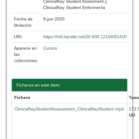
ClinicalKey Student Assesment y
ClinicalKey Student Enfermeríia
Fecha de
9-jun-2020
titulación:
URI:
https://hdl.handle.net/20.500.12104/81410
Aparece en
Cursos
las
colecciones:
Ficheros en este ítem:
Fichero
Tam
ClinicalKeyStudentAssessment_ClinicalKeyStudent.mp4
172.
MB