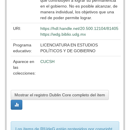
que contribuyen a lograr su permanencia
en el gobierno. No es posible alcanzar, de
manera individual, los objetivos que una
red de poder permite lograr.
URI:
https://hdl.handle.net/20.500.12104/81405
https://wdg.biblio.udg.mx
Programa
LICENCIATURA EN ESTUDIOS
educativo:
POLÍTICOS Y DE GOBIERNO
Aparece en
CUCSH
las
colecciones:
Mostrar el registro Dublin Core completo del ítem
Los ítems de RIUdeG están protegidos por copyright,