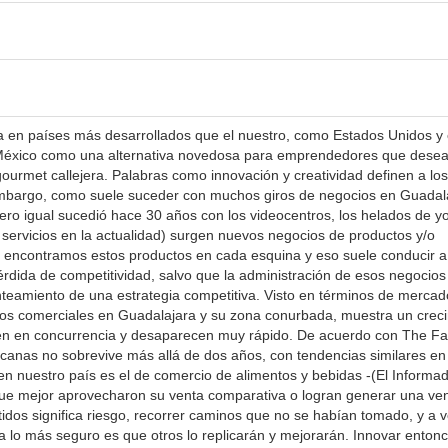
 en países más desarrollados que el nuestro, como Estados Unidos y 
a México como una alternativa novedosa para emprendedores que dese
ourmet callejera. Palabras como innovación y creatividad definen a los
bargo, como suele suceder con muchos giros de negocios en Guadal
 pero igual sucedió hace 30 años con los videocentros, los helados de yo
s servicios en la actualidad) surgen nuevos negocios de productos y/o
ir encontramos estos productos en cada esquina y eso suele conducir 
rdida de competitividad, salvo que la administración de esos negocio
eamiento de una estrategia competitiva. Visto en términos de mercado
os comerciales en Guadalajara y su zona conurbada, muestra un crec
caen en concurrencia y desaparecen muy rápido. De acuerdo con The Fa
icanas no sobrevive más allá de dos años, con tendencias similares en
a en nuestro país es el de comercio de alimentos y bebidas -(El Informad
ue mejor aprovecharon su venta comparativa o logran generar una ven
tidos significa riesgo, recorrer caminos que no se habían tomado, y a 
 lo más seguro es que otros lo replicarán y mejorarán. Innovar enton