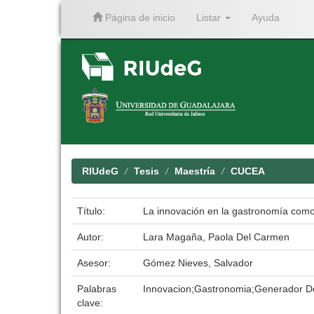
Página de inicio
Listar
Ayuda
Skip
navigation
RIUdeG
Tesis
Maestría
CUCEA
Título:
La innovación en la gastronomía como
Autor:
Lara Magaña, Paola Del Carmen
Asesor:
Gómez Nieves, Salvador
Palabras
Innovacion;Gastronomia;Generador D
clave: