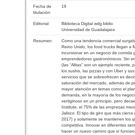
Fecha de
19
titulación:
Editorial:
Biblioteca Digital wdg.biblio
Universidad de Guadalajara
Resumen:
Como una tendencia comercial surgida
Reino Unido, los food trucks llegan 
incursionar en un negocio de comida g
emprendedores gastronómicos. Sin em
(las “Alitas” son un ejemplo reciente,
los sushis, las pizzas y con Uber y su
servicios que se sobreofrecen es dec
saturación del mercado, además de pé
mayor atención en temas como el plant
demanda, en la mayoría de los negoci
vertiginoso en un principio, pero de
Institute, el 75% de las empresas mex
Jalisco. El tipo de giro que más cierr
2017) y solamente se mantienen los q
competitiva. Innovar en diferentes sen
hacer un nuevo camino que sí funciona