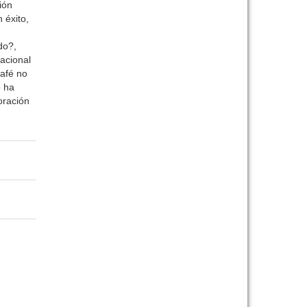
ión
 éxito,
do?,
acional
café no
o ha
oración