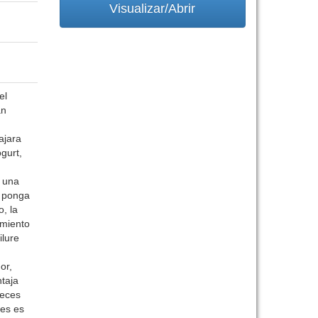
Visualizar/Abrir
el
an
ajara
gurt,
a una
s ponga
, la
imiento
ilure
or,
taja
veces
ces es