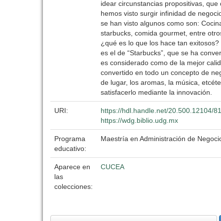
idear circunstancias propositivas, qu
hemos visto surgir infinidad de negoc
se han visto algunos como son: Cocina 
starbucks, comida gourmet, entre otro
¿qué es lo que los hace tan exitosos?
es el de “Starbucks”, que se ha conve
es considerado como de la mejor calid
convertido en todo un concepto de neg
de lugar, los aromas, la música, etcét
satisfacerlo mediante la innovación.
URI:
https://hdl.handle.net/20.500.12104/8
https://wdg.biblio.udg.mx
Programa
Maestría en Administración de Negoci
educativo:
Aparece en
CUCEA
las
colecciones: