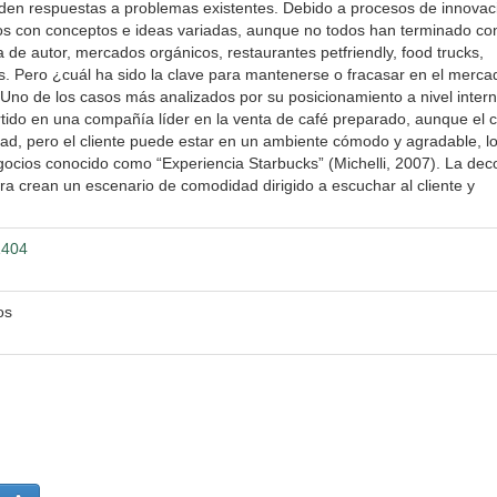
e den respuestas a problemas existentes. Debido a procesos de innovac
ios con conceptos e ideas variadas, aunque no todos han terminado con
de autor, mercados orgánicos, restaurantes petfriendly, food trucks,
s. Pero ¿cuál ha sido la clave para mantenerse o fracasar en el merca
 Uno de los casos más analizados por su posicionamiento a nivel intern
rtido en una compañía líder en la venta de café preparado, aunque el 
ad, pero el cliente puede estar en un ambiente cómodo y agradable, l
ocios conocido como “Experiencia Starbucks” (Michelli, 2007). La dec
era crean un escenario de comodidad dirigido a escuchar al cliente y
1404
os