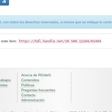
, con todos los derechos reservados, a menos que se indique lo contra
r este ítem:
https://hdl.handle.net/20.500.12104/81404
Acerca de RIUdeG
rabajos
Contenidos
istas
Políticas
Preguntas frecuentes
Contacto
Administración